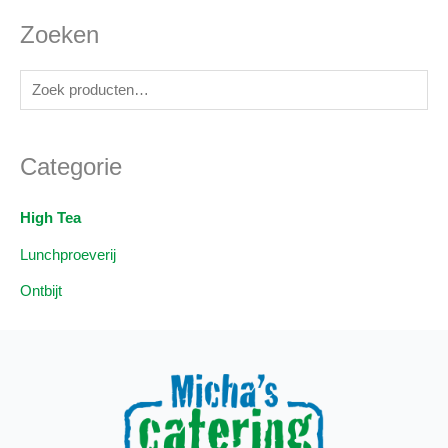
Zoeken
Z
o
e
Categorie
k
e
High Tea
n
Lunchproeverij
n
a
Ontbijt
a
r
: