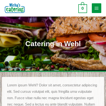
Doorgaan
0
naar
Main
inhoud
Menu
Catering in Wehl
Lorem ipsum Wehl? Dolor sit amet, consectetur adipiscing
elit. Sed cursus volutpat elit, quis fringilla urna vulputate
non. Fusce vitae nulla nec magna tincidunt egestas eget
nec neque. Sed a lectus eu ante blandit vulputate. Nullam