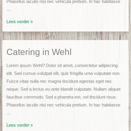
Phasellus iaculis nisi nec vehicula pretium. In hac habitasse
…
Catering
Lees verder »
in
Wehl
Catering in Wehl
Lorem ipsum Wehl? Dolor sit amet, consectetur adipiscing
elit. Sed cursus volutpat elit, quis fringilla urna vulputate non.
Fusce vitae nulla nec magna tincidunt egestas eget nec
neque. Sed a lectus eu ante blandit vulputate. Nullam aliquet
faucibus commodo. Sed a pharetra est, vel tincidunt risus.
Phasellus iaculis nisi nec vehicula pretium. In hac habitasse
…
Catering
Lees verder »