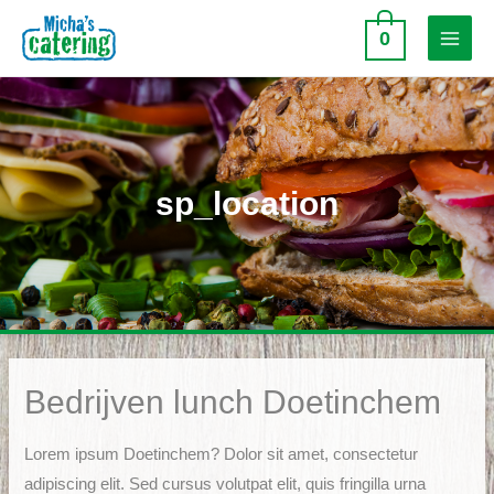
Doorgaan
0
naar
Main
inhoud
Menu
sp_location
Bedrijven lunch Doetinchem
Lorem ipsum Doetinchem? Dolor sit amet, consectetur
adipiscing elit. Sed cursus volutpat elit, quis fringilla urna